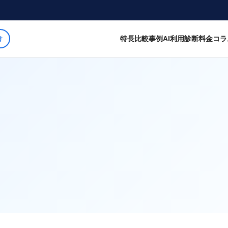
特長
比較
事例
AI利用診断
料金
コラ
け