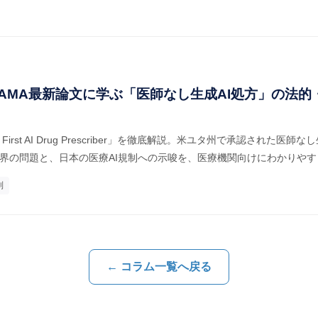
JAMA最新論文に学ぶ「医師なし生成AI処方」の法的
First AI Drug Prescriber」を徹底解説。米ユタ州で承認された医師
責任分界の問題と、日本の医療AI規制への示唆を、医療機関向けにわかりや
制
← コラム一覧へ戻る