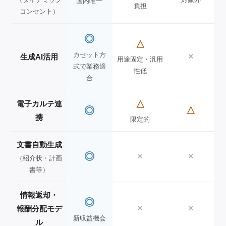
国内唯一
負担
コンセント）
◎
△
カセット方
×
生成AI活用
用途固定・汎用
式で業務適
性低
合
電子カルテ連
△
◎
△
携
限定的
文書自動生成
◎
×
×
（紹介状・計画
書等）
情報返却・
◎
×
×
報酬分配モデ
新収益機会
ル