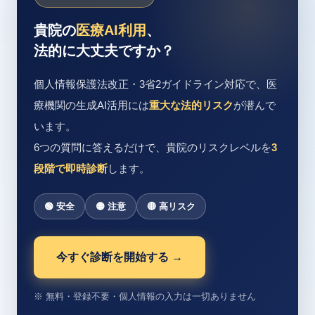
貴院の
医療AI利用
、
法的に大丈夫ですか？
個人情報保護法改正・3省2ガイドライン対応で、医
療機関の生成AI活用には
重大な法的リスク
が潜んで
います。
6つの質問に答えるだけで、貴院のリスクレベルを
3
段階で即時診断
します。
🟢 安全
🟡 注意
🔴 高リスク
今すぐ診断を開始する →
※ 無料・登録不要・個人情報の入力は一切ありません