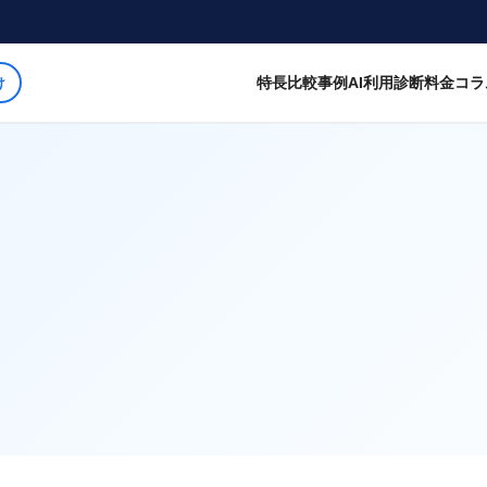
特長
比較
事例
AI利用診断
料金
コラ
け