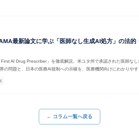
JAMA最新論文に学ぶ「医師なし生成AI処方」の法的
First AI Drug Prescriber」を徹底解説。米ユタ州で承認された医師
責任分界の問題と、日本の医療AI規制への示唆を、医療機関向けにわかりや
制
← コラム一覧へ戻る