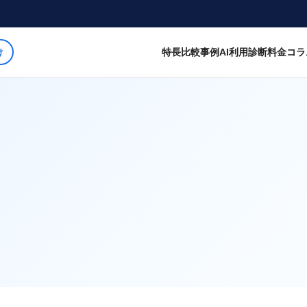
特長
比較
事例
AI利用診断
料金
コラ
け