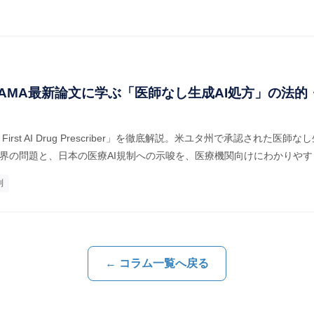
JAMA最新論文に学ぶ「医師なし生成AI処方」の法的
First AI Drug Prescriber」を徹底解説。米ユタ州で承認された医師
責任分界の問題と、日本の医療AI規制への示唆を、医療機関向けにわかりや
制
← コラム一覧へ戻る