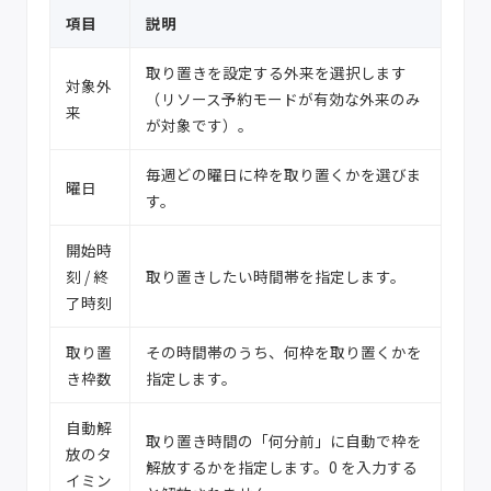
項目
説明
取り置きを設定する外来を選択します
対象外
（リソース予約モードが有効な外来のみ
来
が対象です）。
毎週どの曜日に枠を取り置くかを選びま
曜日
す。
開始時
刻 / 終
取り置きしたい時間帯を指定します。
了時刻
取り置
その時間帯のうち、何枠を取り置くかを
き枠数
指定します。
自動解
取り置き時間の「何分前」に自動で枠を
放のタ
解放するかを指定します。0 を入力する
イミン