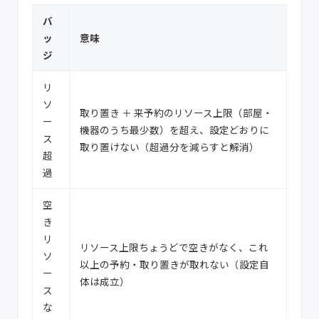
バ
ッ
意味
ジ
リ
ソ
取り置き ＋ 来予約のリソース上限（部屋・
ー
機器のうち最少数）を超え、設定どおりに
ス
取り置けない（超過分を減らすと解消）
超
過
空
き
リ
リソース上限ちょうどで空きがなく、これ
ソ
以上の予約・取り置きが取れない（設定自
ー
体は成立）
ス
な