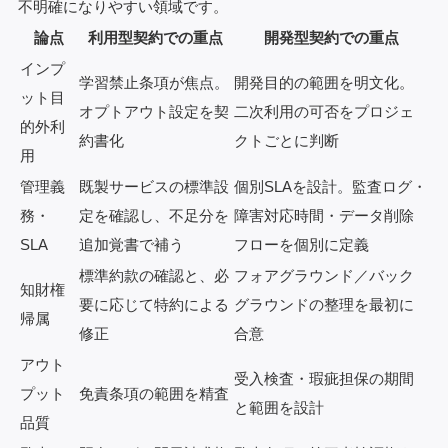
不明確になりやすい領域です。
論点
利用型契約での重点
開発型契約での重点
インプ
学習禁止条項が焦点。
開発目的の範囲を明文化。
ット目
オプトアウト設定を契
二次利用の可否をプロジェ
的外利
約書化
クトごとに判断
用
管理義
既製サービスの標準設
個別SLAを設計。監査ログ・
務・
定を確認し、不足分を
障害対応時間・データ削除
SLA
追加覚書で補う
フローを個別に定義
標準約款の確認と、必
フォアグラウンド／バック
知財権
要に応じて特約による
グラウンドの整理を最初に
帰属
修正
合意
アウト
受入検査・瑕疵担保の期間
プット
免責条項の範囲を精査
と範囲を設計
品質