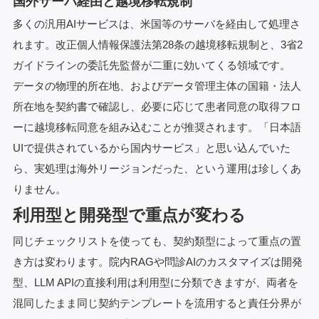
国外サーバ経由と越境移転規制
多くの汎用AIサービスは、米国等のサーバを経由して処理さ
れます。改正個人情報保護法第28条の越境移転規制と、3省2
ガイドラインの委託先監督が二重に効いてくる領域です。
データの物理的所在地、およびデータ管理主体の国籍・法人
所在地を契約書で確認し、必要に応じて患者同意の取得フロ
ーに越境移転同意を組み込むことが推奨されます。「日本語
UIで提供されているから国内サービス」と思い込んでいた
ら、実処理は海外リージョンだった、という運用は珍しくあ
りません。
利用型と開発型で重点が変わる
同じチェックリストを使っても、契約類型によって重点の置
き方は変わります。院内RAGや問診AIのカスタマイズは開発
型、LLM APIの直接利用は利用型に分類できますが、両者を
混同したまま同じ契約テンプレートを流用すると責任分界が