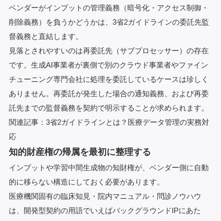
ベンダーがインプットの管理義務（暗号化・アクセス制御・
削除義務）を負うかどうかは、3省2ガイドラインの委託先監
督義務と直結します。
見落とされやすいのは再委託先（サブプロセッサー）の存在
です。生成AI事業者が裏側で別のクラウド事業者やファイン
チューニング専門会社に処理を委託しているケースは珍しく
ありません。再委託が発生した場合の通知義務、および再委
託先までの監督義務を契約で明示することが求められます。
関連記事：
3省2ガイドラインとは？医療データ管理の実務対
応
知的財産権の帰属を最初に整理する
インプットや学習中間生成物の知財権が、ベンダー側に自動
的に移らない構造にしておく必要があります。
医療機関固有の臨床知見・院内マニュアル・問診ノウハウ
は、開発型契約の用語でいえばバックグラウンドIPにあた