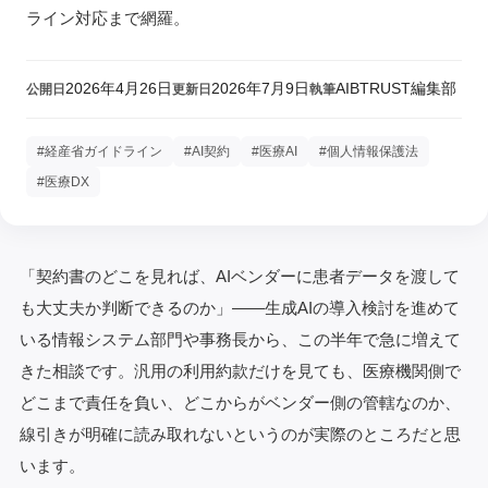
ライン対応まで網羅。
2026年4月26日
2026年7月9日
AIBTRUST編集部
公開日
更新日
執筆
#経産省ガイドライン
#AI契約
#医療AI
#個人情報保護法
#医療DX
「契約書のどこを見れば、AIベンダーに患者データを渡して
も大丈夫か判断できるのか」——生成AIの導入検討を進めて
いる情報システム部門や事務長から、この半年で急に増えて
きた相談です。汎用の利用約款だけを見ても、医療機関側で
どこまで責任を負い、どこからがベンダー側の管轄なのか、
線引きが明確に読み取れないというのが実際のところだと思
います。