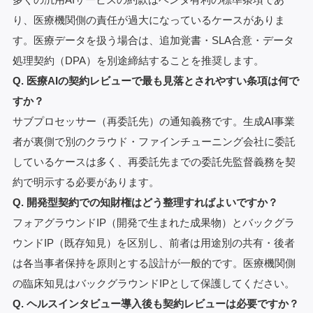
り、医療機関側の責任が過大になっているケースがありま
す。医療データを扱う場合は、追加覚書・SLA合意・データ
処理契約（DPA）を別途締結することを推奨します。
Q. 医療AIの契約レビューで最も見落とされやすい条項は何で
すか？
サブプロセッサー（再委託先）の通知義務です。生成AI事業
者が裏側で別のクラウド・ファインチューニング会社に委託
しているケースは多く、再委託先までの委託先監督義務を契
約で明示する必要があります。
Q. 開発型契約での知財権はどう整理すればよいですか？
フォアグラウンドIP（開発で生まれた成果物）とバックグラ
ウンドIP（既存知見）を区別し、前者は用途別の共有・後者
は各当事者保持を原則とする設計が一般的です。医療機関側
の臨床知見はバックグラウンドIPとして保護してください。
Q. ヘルスインタビュー導入後も契約レビューは必要ですか？