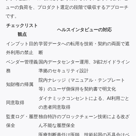
ューの負荷を、プロダクト選定の段階で吸収するアプローチ
です。
チェックリスト
ヘルスインタビューの対応
観点
インプット目的
学習データへの転用を技術・契約の両面で遮
外利用の禁止
断
ベンダー管理義
国内データセンター運用、3省2ガイドライン
務
準拠のセキュリティ設計
院内ナレッジ（マニュアル・テンプレート
知財権の帰属
等）のユーザ側保持を契約書で明文化
ダイナミックコンセントによる、AI利用ごと
同意取得
の患者同意取得
監査ログ・履歴
独自特許のブロックチェーン技術による改ざ
保全
ん不能な履歴保全
医療判断責任は医師、技術起因の不具合はベ