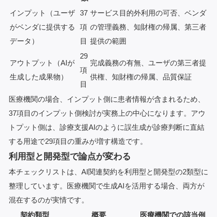
インプット（ユーザ
37
サービス目的外利用の可否、ベンダ
がベンダに提供する
項
の管理義務、知財権の帰属、第三者
データ）
目
提供の範囲
29
アウトプット（AIが
完成義務の有無、ユーザの第三者提
項
生成した成果物）
供権、知財権の帰属、品質保証
目
医療機関の場合、インプット側に患者情報が含まれるため、
37項目のインプット側検討が実務上の中心になります。アウ
トプット側は、診療支援AIのように誤生成が診療判断に直結
する用途で29項目の重みが増す構造です。
利用型と開発型で論点が変わる
本チェックリストは、AI関連契約を利用型と開発型の2類型に
整理しています。医療機関で生成AIを活用する場合、両方が
混在するのが実情です。
契約類型
概要
医療機関での該当例