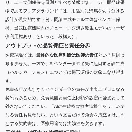
り、ユーザ側保持を原則とすべき情報です。一方、開発成果
物であるフォアグラウンドIPは、用途別に帰属を切り分ける
設計が現実的です（例：問診生成モデル本体はベンダー保
持、当該医療機関向けチューニング済み派生モデルはユーザ
側利用権あり、といった二段構え）。
アウトプットの品質保証と責任分界
医療現場では、
最終的な医療判断は医師の責任
という原則は
動きません。一方で、AIベンダー側の過失に起因する誤生成
（ハルシネーション）については損害賠償の対象になり得ま
す。
免責条項が広すぎるとベンダー側の責任が事実上ゼロになる
契約もあるため、免責範囲と責任上限額の設定は論点として
外さないでください。「AIの生成物は参考情報であり、いか
なる責任も負わない」という文言だけで免責を成立させよう
とする契約書は、医療用途では実効性を欠きます。