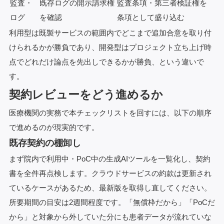
監査・
既存ログの開示請求権
監査条項・第三者検証権を
ログ
を確認
条項として盛り込む
利用型は既製サービスの範囲内でどこまで追加合意を取り付
けられるかが勝負であり、開発型はプロジェクト立ち上げ時
点でどれだけ論点を先出しできるかが勝負、という違いで
す。
契約レビューをどう進めるか
医療機関の実務で本チェックリストを回すには、以下の順序
で進めるのが現実的です。
既存契約の棚卸し
まず院内で利用中・PoC中の生成AIツールを一覧化し、契約
書を全件再点検します。クラウドサービスの約款は更新され
ているケースがあるため、最新版を取得し直してください。
所要期間の目安は2週間程度です。「無償枠だから」「PoCだ
から」と対象から外していた分にも患者データが流れていな