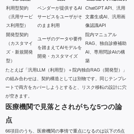
利用型契約
ベンダーが提供するAI
ChatGPT API、汎用
（汎用サービ
サービスをユーザがそ
文書生成AI、汎用画
ス利用型）
のまま利用
像認識API
開発型契約
院内マニュアル
ユーザのデータや要件
（カスタマイ
RAG、独自診療補助
を踏まえてAIモデルを
ズ・新規開発
AI、専用問診AIの構
開発・カスタマイズ
型）
築
たとえば「汎用LLM（利用型）＋院内独自RAG（開発型）」
の組み合わせは、契約構造としては別物です。同じテンプレ
ートで両方をカバーしようとすると、リスク移転の設計に穴
が空きます。
医療機関で見落とされがちな5つの論
点
66項目のうち、医療機関の事情で重点になるのは以下の5点