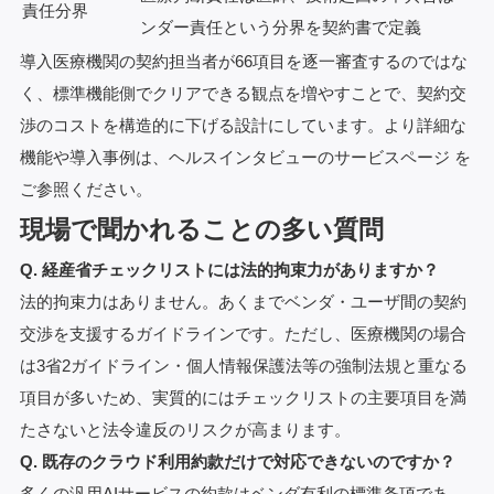
責任分界
ンダー責任という分界を契約書で定義
導入医療機関の契約担当者が66項目を逐一審査するのではな
く、標準機能側でクリアできる観点を増やすことで、契約交
渉のコストを構造的に下げる設計にしています。より詳細な
機能や導入事例は、
ヘルスインタビューのサービスページ
を
ご参照ください。
現場で聞かれることの多い質問
Q. 経産省チェックリストには法的拘束力がありますか？
法的拘束力はありません。あくまでベンダ・ユーザ間の契約
交渉を支援するガイドラインです。ただし、医療機関の場合
は3省2ガイドライン・個人情報保護法等の強制法規と重なる
項目が多いため、実質的にはチェックリストの主要項目を満
たさないと法令違反のリスクが高まります。
Q. 既存のクラウド利用約款だけで対応できないのですか？
多くの汎用AIサービスの約款はベンダ有利の標準条項であ