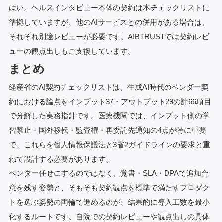
はい。ヘルスインタビュー本体の契約は本チェックリストに
準拠していますが、他のAIサービスとの併用がある場合は、
それぞれ別途レビューが必要です。AIBTRUSTでは契約レビ
ューの観点出しもご支援しています。
まとめ
経産省のAI契約チェックリストは、生成AI時代のベンダー契
約における論点をインプット37・アウトプット29の計66項目
で分解した実務指針です。医療機関では、インプット側の学
習禁止・国外移転・監査権・再委託先通知の4点が特に重要
で、これらを個人情報保護法と3省2ガイドラインの要求と重
ねて設計する必要があります。
ベンダー任せにするのではなく、覚書・SLA・DPAで追加合
意を残す姿勢と、そもそも契約観点を標準で満たすプロダク
トを選ぶ姿勢の両輪で進めるのが、結果的に導入工数を最小
化するルートです。自院での契約レビューや観点出しの具体