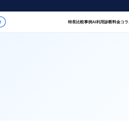
特長
比較
事例
AI利用診断
料金
コラ
け