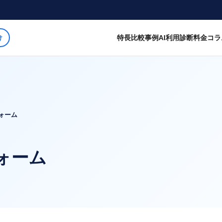
特長
比較
事例
AI利用診断
料金
コラ
け
ォーム
ォーム