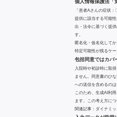
個人情報保護法「
「患者Aさんの症状：
提供に該当する可能性
資料請求
出・法令に基づく提供
オンラインデモ
す。
匿名化・仮名化してか
特定可能性が残るケー
包括同意ではカバ
入院時や初診時に取得
ません。同意書のひな
への送信を含めるのは
このため、生成AI利
ます。この考え方につ
関連記事：
ダイナミッ