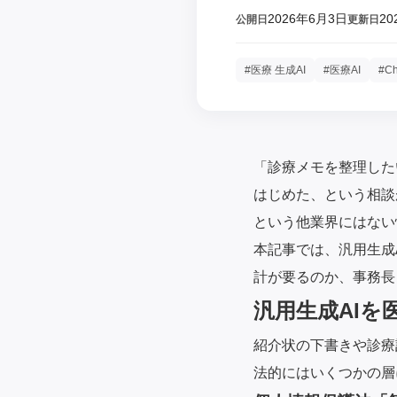
2026年6月3日
20
公開日
更新日
#医療 生成AI
#医療AI
#C
「診療メモを整理した
はじめた、という相談
という他業界にはない
本記事では、汎用生成
計が要るのか、事務長
汎用生成AIを
紹介状の下書きや診療記
法的にはいくつかの層