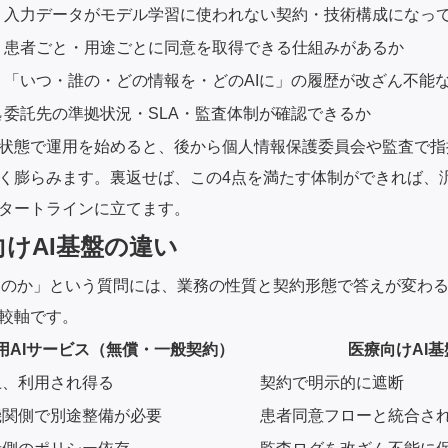
入力データがモデル学習に使われない契約・技術構成になっ
患者ごと・用途ごとに同意を取得できる仕組みがあるか
「いつ・誰の・どの情報を・どのAIに」の履歴が改ざん不能
拠
委託先の準拠状況・SLA・監査体制が確認できるか
状態で運用を始めると、後から個人情報保護委員会や監査で指
く膨らみます。裏返せば、この4点を満たす体制ができれば、汎用
タートラインに立てます。
向けAI基盤の違い
駄目なのか」という質問には、業務の性質と契約形態で答えが変わ
較軸です。
用AIサービス（無償・一般契約）
医療向けAI基
上、利用され得る
契約で明示的に遮断
機関側で別途整備が必要
患者同意フローと統合さ