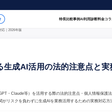
特長
比較
事例
AI利用診断
料金
コラ
け
応｜2026年版
る生成AI活用の法的注意点と実
tGPT・Claude等）を活用する際の法的注意点・個人情報保護
関がリスクを負わずに生成AIを業務活用するための実務対応方