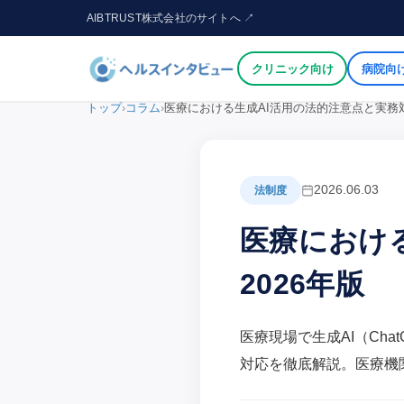
AIBTRUST株式会社のサイトへ ↗
クリニック向け
病院向
トップ
›
コラム
›
医療における生成AI活用の法的注意点と実務対
2026.06.03
法制度
医療におけ
2026年版
医療現場で生成AI（Cha
対応を徹底解説。医療機