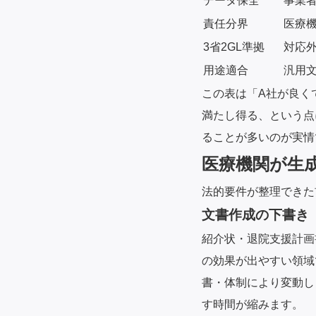
データ保全
事業
責任分界
医療
3省2GL準拠
対応
用途適合
汎用
この表は「A社が良く
満たし得る、という点
ることが多いのが実情
医療機関が生成
法的要件が整理できた
文書作成の下書き
紹介状・退院支援計画
の効果が出やすい領域
書・体制により変動し
す時間が縮みます。