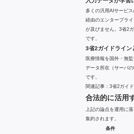
入力データが学習
多くの汎用AIサービ
経由のエンタープライ
が及びません。3省2
です。
3省2ガイドライン
医療情報を国外・無監
データ所在（サーバの
です。
関連記事：
3省2ガイ
合法的に活用
上記の論点を運用に落
集約されます。
条件