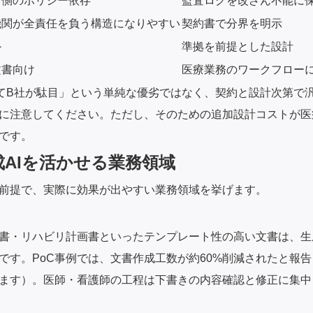
者側のポリシー依存
監査ログを改ざん不能に
機関が全責任を負う構造になりやすい
契約書で分界を明示
外
準拠を前提とした設計
文書向け
医療業務のワークフロー
てB社が駄目」という単純な優劣ではなく、契約と設計次第で
に注意してください。ただし、そのための追加設計コストが医
です。
AIを活かせる業務領域
前提で、実際に効果が出やすい業務領域を挙げます。
書・リハビリ計画書といったテンプレート性の高い文書は、生
です。PoC事例では、文書作成工数が約60%削減されたと報
ます）。医師・看護師の工程は下書きの内容確認と修正に集中