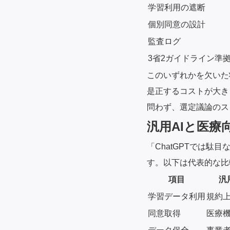
学習利用の遮断
個別同意の設計
監査ログ
3省2ガイドライン準
このいずれかを欠いた
是正するコストが大き
問わず、選定議論のス
汎用AIと医療
「ChatGPTでは
す。以下は代表的な比
項目
汎
学習データ利用
規約
同意取得
医療