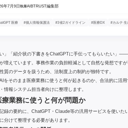
26年7月9日
AIBTRUST編集部
執筆
hatGPT 医療
#個人情報保護法
#3省2ガイドライン
#医療DX
#カルテ 生
い」「紹介状の下書きをChatGPTに手伝ってもらいたい」—
が増えています。事務作業の負担軽減として自然な発想ですが
性質のデータを扱うため、法制度上の制約が独特です。
AIをそのまま医療業務に使うと何が起きるのか、合法的に活
・情報システム担当者向けに整理します。
医療業務に使うと何が問題か
録の要約に、ChatGPT・Claude等の汎用サービスを使い
に分けて整理する必要があります。