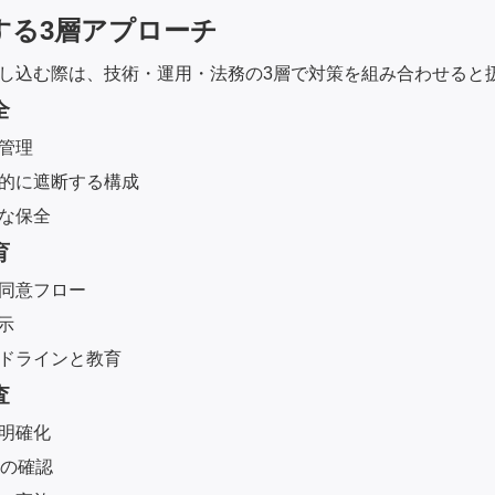
する3層アプローチ
し込む際は、技術・運用・法務の3層で対策を組み合わせると
全
管理
的に遮断する構成
な保全
育
同意フロー
示
ドラインと教育
査
明確化
拠の確認